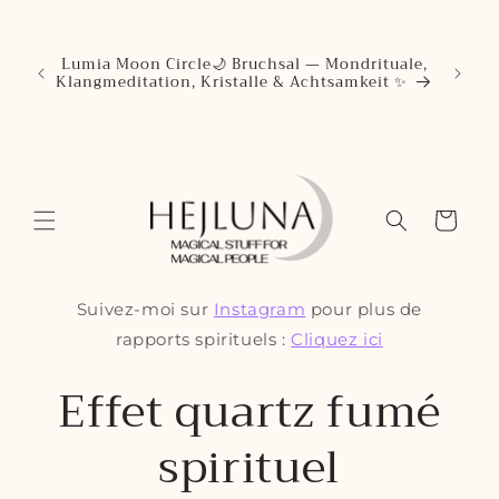
🌙 Dein
Kristal
rsand
öffne
ch bis
Lumia Moon Circle🌙 Bruchsal — Mondrituale,
Anmel
iner
Klangmeditation, Kristalle & Achtsamkeit ✨
Öffnun
alle a
Panier
Suivez-moi sur
Instagram
pour plus de
rapports spirituels :
Cliquez ici
Effet quartz fumé
spirituel