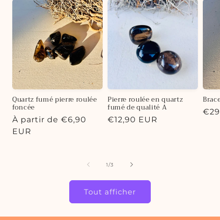
Quartz fumé pierre roulée
Pierre roulée en quartz
Brace
foncée
fumé de qualité A
€29
À partir de €6,90
€12,90 EUR
EUR
1
/
3
Tout afficher